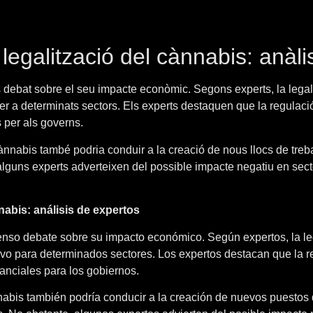
egalització del cànnabis: anàlis
s debat sobre el seu impacte econòmic. Segons experts, la lega
er a determinats sectors. Els experts destaquen que la regulaci
 per als governs.
cànnabis també podria conduir a la creació de nous llocs de treba
guns experts adverteixen del possible impacte negatiu en sectors
nabis: análisis de expertos
enso debate sobre su impacto económico. Según expertos, la le
ivo para determinados sectores. Los expertos destacan que la r
anciales para los gobiernos.
abis también podría conducir a la creación de nuevos puestos d