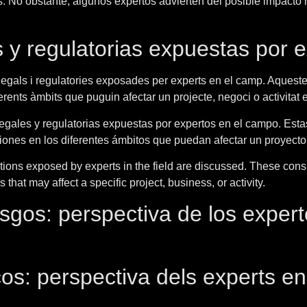
. No obstante, algunos expertos advierten del posible impacto n
 y regulatorias expuestas por 
 legals i regulatories exposades per experts en el camp. Aquest
ferents àmbits que puguin afectar un projecte, negoci o activitat 
 legales y regulatorias expuestas por expertos en el campo. Es
ciones en los diferentes ámbitos que puedan afectar un proyecto,
erations exposed by experts in the field are discussed. These co
 that may affect a specific project, business, or activity.
esgos: perspectiva de los expert
cos: perspectiva dels experts en 