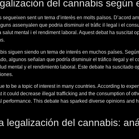
egalización del cannabis según 
is segueixen sent un tema d’interès en molts països. D’acord amb 
guns assenyalen que podria disminuir el tràfic il·legal i el cons
salut mental i el rendiment laboral. Aquest debat ha suscitat op
ns.
abis siguen siendo un tema de interés en muchos países. Según 
do, algunos señalan que podría disminuir el tráfico ilegal y el
ud mental y el rendimiento laboral. Este debate ha suscitado o
iones.
e to be a topic of interest in many countries. According to expert
it could decrease illegal trafficking and the consumption of othe
performance. This debate has sparked diverse opinions and high
 legalización del cannabis: aná