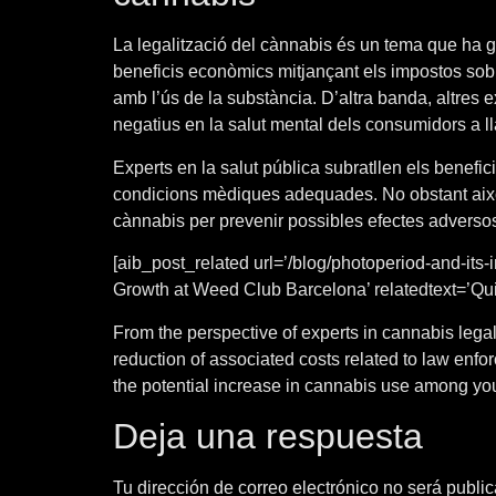
La legalització del cànnabis és un tema que ha g
beneficis econòmics mitjançant els impostos sobre
amb l’ús de la substància. D’altra banda, altres 
negatius en la salut mental dels consumidors a ll
Experts en la salut pública subratllen els benefi
condicions mèdiques adequades. No obstant això, 
cànnabis per prevenir possibles efectes adverso
[aib_post_related url=’/blog/photoperiod-and-its
Growth at Weed Club Barcelona’ relatedtext=’Quiz
From the perspective of experts in cannabis lega
reduction of associated costs related to law enf
the potential increase in cannabis use among you
Deja una respuesta
Tu dirección de correo electrónico no será publi