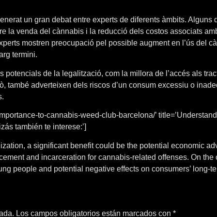
enerat un gran debat entre experts de diferents àmbits. Alguns d
 la venda del cànnabis i la reducció dels costos associats amb 
experts mostren preocupació pel possible augment en l’ús del càn
arg termini.
cis potencials de la legalització, com la millora de l’accés als 
també adverteixen dels riscos d’un consum excessiu o inadequat
s.
-importance-to-cannabis-weed-club-barcelona/’ title=’Understan
ás también te interese:’]
lization, a significant benefit could be the potential economic 
orcement and incarceration for cannabis-related offenses. On th
ng people and potential negative effects on consumers’ long-te
cada.
Los campos obligatorios están marcados con
*