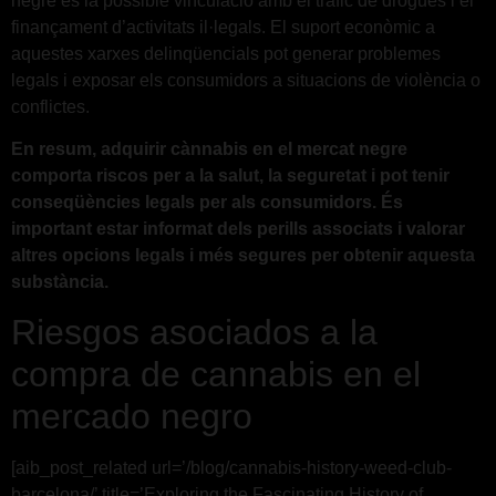
negre és la possible vinculació amb el tràfic de drogues i el
finançament d’activitats il·legals. El suport econòmic a
aquestes xarxes delinqüencials pot generar problemes
legals i exposar els consumidors a situacions de violència o
conflictes.
En resum, adquirir cànnabis en el mercat negre
comporta riscos per a la salut, la seguretat i pot tenir
conseqüències legals per als consumidors. És
important estar informat dels perills associats i valorar
altres opcions legals i més segures per obtenir aquesta
substància.
Riesgos asociados a la
compra de cannabis en el
mercado negro
[aib_post_related url=’/blog/cannabis-history-weed-club-
barcelona/’ title=’Exploring the Fascinating History of