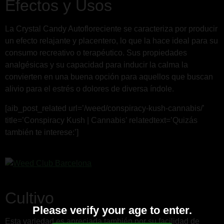
Efectos y Usos
La Crystal Candy Autofloreciente se caracteriza por producir
un efecto relajante y placentero, lo que la hace ideal para su
consumo recreativo o terapéutico. Sus propiedades
analgésicas y su capacidad para inducir la calma la
convierten en una buena opción para aquellos que buscan
alivio para el estrés o dolores de diversa índole.
[aib_post_related url=’/weed/conspiracy-kush-cannabis/’
title=’Conspiracy Kush | Cannabis’ relatedtext=’Quizás
también te interese:’]
Cultivo
Please verify your age to enter.
Esta variedad es apreciada también por su facilidad de