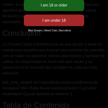
cultivo. Su genética autofloreciente la hace perfecta para
aquellos que buscan una planta de cannabis de rápida
floración y que requiera menos cuidados que otras
variedades.
Conclusión
Blue Dream | Weed Club | Barcelona
La Crystal Candy Autofloreciente es una opción a tener en
cuenta para aquellos que buscan una variedad de cannabis
con un sabor excepcional, efectos placenteros y facilidad de
cultivo. Su popularidad no hace más que crecer, y su
presencia en el mercado del cannabis es cada vez más
relevante.
[aib_post_related url=’/weed/baby-boom-autofloreciente-
cannabis/’ title=’Baby Boom Autofloreciente | Cannabis’
relatedtext=’Quizás también te interese:’]
Tabla de Contenido