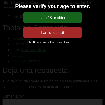
title=’Blueberry | Cannabis’ relatedtext=’Quizás también te
Please verify your age to enter.
interese:’]
La Critical Mass 33 se utiliza comúnmente para…
Tabla de Contenido
Introducción
Blue Dream | Weed Club | Barcelona
Historia
Características
Cultivo
Usos y Beneficios
Deja una respuesta
Tu dirección de correo electrónico no será publicada.
Los
campos obligatorios están marcados con
*
Comentario
*