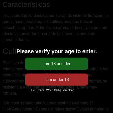
Características
Esta variedad se destaca por su rápido ciclo de floración, lo
que la hace ideal para los cultivadores que buscan
cosechas rápidas. Además, su aroma a diesel y su potente
efecto la convierten en una de las favoritas entre los
consumidores.
Cultivo
Please verify your age to enter.
El cultivo de la Critical Diesel Autofloreciente es
relativamente sencillo, ya que no requiere un horario de luz
específico para florecer. Esto la hace perfecta para
cultivadores principiantes y expertos por igual. Además, su
resistencia a las plagas y enfermedades la hace muy
Blue Dream | Weed Club | Barcelona
robusta.
[aib_post_related url=’/weed/anesthesia-cannabis/’
title=’Anesthesia | Cannabis’ relatedtext=’Quizás también te