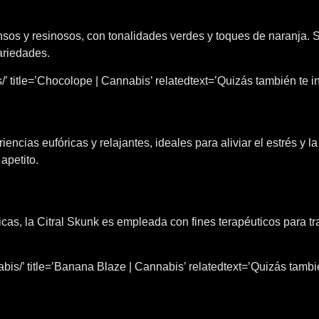
nsos y resinosos, con tonalidades verdes y toques de naranja. 
ariedades.
 title=’Chocolope | Cannabis’ relatedtext=’Quizás también te in
encias eufóricas y relajantes, ideales para aliviar el estrés y
 apetito.
cas, la Citral Skunk es empleada con fines terapéuticos para tr
is/’ title=’Banana Blaze | Cannabis’ relatedtext=’Quizás también