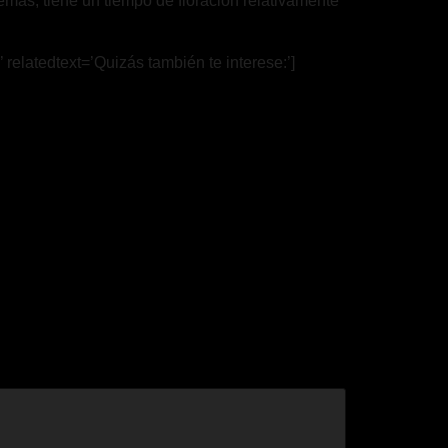
demás, tiene un tiempo de floración relativamente
’ relatedtext=’Quizás también te interese:’]