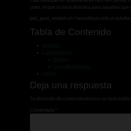
Esta variedad es relativamente fácil de cultivar,
corto, lo que la hace atractiva para aquellos qu
[aib_post_related url=’/weed/blue-critical-autoflor
Tabla de Contenido
Orígenes
Características
Efectos
Usos Medicinales
Cultivo
Deja una respuesta
Tu dirección de correo electrónico no será publi
Comentario
*