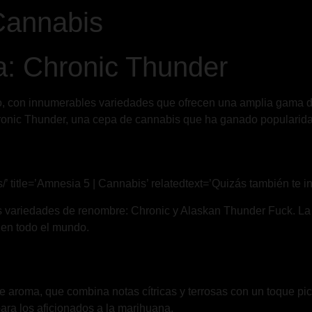
Cannabis
a: Chronic Thunder
, con innumerables variedades que ofrecen una amplia gama de
onic Thunder, una cepa de cannabis que ha ganado popularidad
 title=’Amnesia 5 | Cannabis’ relatedtext=’Quizás también te in
os variedades de renombre: Chronic y Alaskan Thunder Fuck. L
 en todo el mundo.
e aroma, que combina notas cítricas y terrosas con un toque pi
para los aficionados a la marihuana.