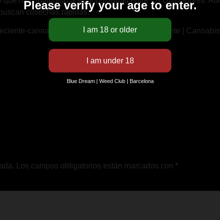
 lo que ha contribuido a su popularidad entre los cultivadores. A
Please verify your age to enter.
e buscan cosechas rápidas.
eciente-cannabis/’ title=’Blue Critical Autofloreciente | Cannabis
Blue Dream | Weed Club | Barcelona
cada.
Los campos obligatorios están marcados con
*