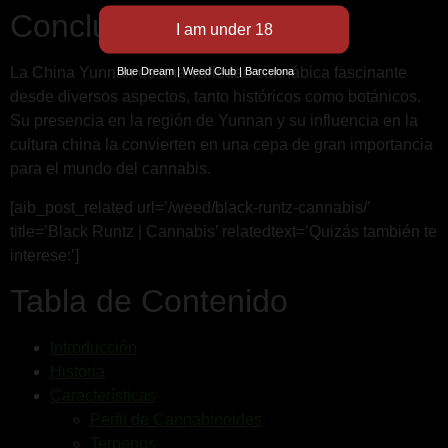
Conclusiones
La China Yunnan es una variedad cannábica fascinante
Blue Dream | Weed Club | Barcelona
desde diversos aspectos, tanto históricos como botánicos.
Su presencia en la región de Yunnan y su influencia en la
cultura china la convierten en una cepa de gran importancia
para el mundo del cannabis.
[aib_post_related url=’/weed/black-runtz-cannabis/’
title=’Black Runtz | Cannabis’ relatedtext=’Quizás también te
interese:’]
Tabla de Contenido
Introducción
Historia
Características
Perfil de Cannabinoides
Terpenos