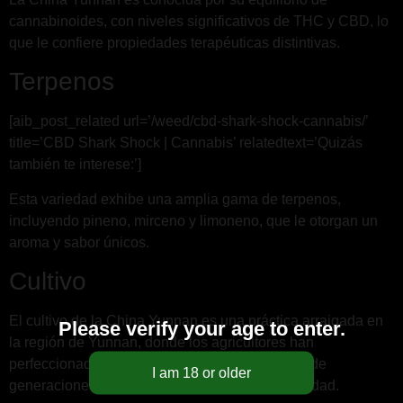
cannabinoides, con niveles significativos de THC y CBD, lo
que le confiere propiedades terapéuticas distintivas.
Terpenos
[aib_post_related url=’/weed/cbd-shark-shock-cannabis/’
title=’CBD Shark Shock | Cannabis’ relatedtext=’Quizás
también te interese:’]
Esta variedad exhibe una amplia gama de terpenos,
incluyendo pineno, mirceno y limoneno, que le otorgan un
aroma y sabor únicos.
Cultivo
El cultivo de la China Yunnan es una práctica arraigada en
Please verify your age to enter.
la región de Yunnan, donde los agricultores han
perfeccionado las técnicas de cultivo a lo largo de
generaciones, resultando en cepas de gran calidad.