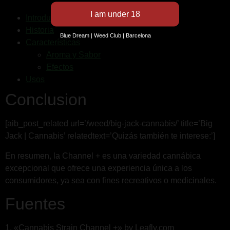
Introducción
Historia
Blue Dream | Weed Club | Barcelona
Características
Aroma y Sabor
Efectos
Usos
Conclusion
[aib_post_related url=’/weed/big-jack-cannabis/’ title=’Big
Jack | Cannabis’ relatedtext=’Quizás también te interese:’]
En resumen, la Channel + es una variedad cannábica
excepcional que ofrece una experiencia única a los
consumidores, ya sea con fines recreativos o medicinales.
Fuentes
1. «Cannabis Strain Channel +» by Leafly.com