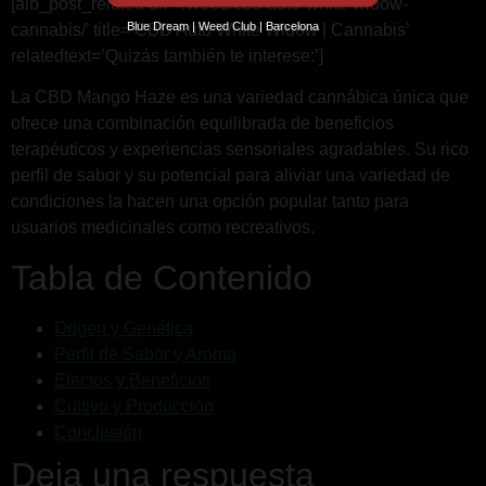
[aib_post_related url=’/weed/cbd-auto-white-widow-
Blue Dream | Weed Club | Barcelona
cannabis/’ title=’CBD Auto White Widow | Cannabis’
relatedtext=’Quizás también te interese:’]
La CBD Mango Haze es una variedad cannábica única que
ofrece una combinación equilibrada de beneficios
terapéuticos y experiencias sensoriales agradables. Su rico
perfil de sabor y su potencial para aliviar una variedad de
condiciones la hacen una opción popular tanto para
usuarios medicinales como recreativos.
Tabla de Contenido
Origen y Genética
Perfil de Sabor y Aroma
Efectos y Beneficios
Cultivo y Producción
Conclusión
Deja una respuesta