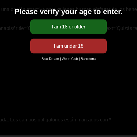
a opción atractiva para quienes buscan disfrutar de los benefi
Please verify your age to enter.
abis/’ title=’California Indica | Cannabis’ relatedtext=’Quizás ta
Blue Dream | Weed Club | Barcelona
cada.
Los campos obligatorios están marcados con
*