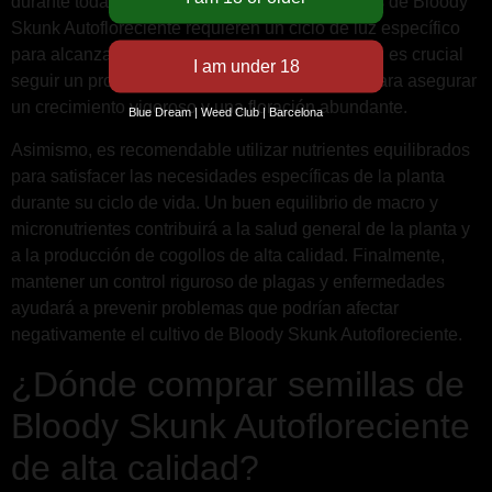
durante todas las etapas del cultivo. Las plantas de Bloody
Skunk Autofloreciente requieren un ciclo de luz específico
para alcanzar su máximo potencial. Por lo tanto, es crucial
seguir un programa de iluminación coherente para asegurar
un crecimiento vigoroso y una floración abundante.
Blue Dream | Weed Club | Barcelona
Asimismo, es recomendable utilizar nutrientes equilibrados
para satisfacer las necesidades específicas de la planta
durante su ciclo de vida. Un buen equilibrio de macro y
micronutrientes contribuirá a la salud general de la planta y
a la producción de cogollos de alta calidad. Finalmente,
mantener un control riguroso de plagas y enfermedades
ayudará a prevenir problemas que podrían afectar
negativamente el cultivo de Bloody Skunk Autofloreciente.
¿Dónde comprar semillas de
Bloody Skunk Autofloreciente
de alta calidad?