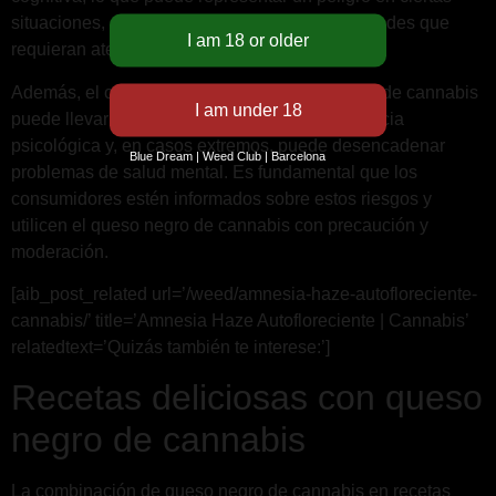
situaciones, como al conducir o realizar actividades que
requieran atención y concentración.
Además, el consumo excesivo de queso negro de cannabis
puede llevar a una mayor tolerancia, dependencia
psicológica y, en casos extremos, puede desencadenar
Blue Dream | Weed Club | Barcelona
problemas de salud mental. Es fundamental que los
consumidores estén informados sobre estos riesgos y
utilicen el queso negro de cannabis con precaución y
moderación.
[aib_post_related url=’/weed/amnesia-haze-autofloreciente-
cannabis/’ title=’Amnesia Haze Autofloreciente | Cannabis’
relatedtext=’Quizás también te interese:’]
Recetas deliciosas con queso
negro de cannabis
La combinación de queso negro de cannabis en recetas