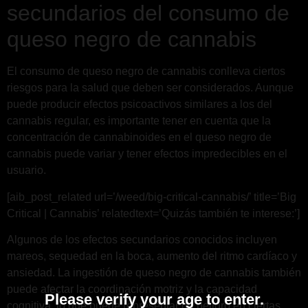
secundarios del consumo de
queso negro de cannabis
El consumo de queso negro de cannabis conlleva ciertos
riesgos para la salud que deben ser considerados. Aunque
puede producir efectos psicoactivos similares a los del
cannabis regular, es importante tener en cuenta que la
concentración de cannabinoides en el queso negro de
cannabis puede variar y tener efectos impredecibles en el
usuario.
[aib_post_related url=’/weed/big-critical-cannabis/’ title=’Big
Critical | Cannabis’ relatedtext=’Quizás también te interese:’]
Algunos de los efectos secundarios conocidos incluyen
mareos, sequedad en la boca, aumento del ritmo cardíaco y
ansiedad. La ingestión de queso negro de cannabis también
puede afectar la coordinación motriz y la capacidad
Please verify your age to enter.
cognitiva, lo que puede representar un peligro en ciertas