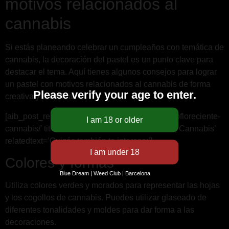
motivos relacionados al
cannabis
Si estás planeando celebrar un cumpleaños con temática de
cannabis, la decoración del pastel es un punto clave para
destacar el tema. Aquí tienes algunos consejos para lograr
un pastel con motivos relacionados al cannabis de forma
Please verify your age to enter.
creativa y divertida.
[aib_post_related url=’/weed/amnesia-bilbo-autofloreciente-
cannabis/’ title=’Amnesia Bilbo Autofloreciente | Cannabis’
relatedtext=’Quizás también te interese:’]
Colores y formas
Blue Dream | Weed Club | Barcelona
Utiliza colores verdes y morados para representar las hojas
y los cogollos de cannabis. Puedes utilizar glaseado de
diferentes tonalidades y moldes para dar forma a las
decoraciones.