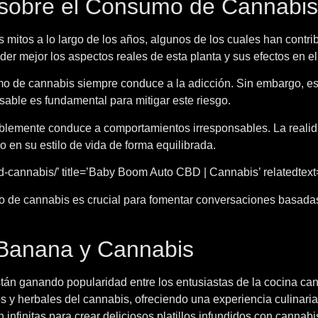
 sobre el Consumo de Cannabis
itos a lo largo de los años, algunos de los cuales han contri
r mejor los aspectos reales de esta planta y sus efectos en el
 de cannabis siempre conduce a la adicción. Sin embargo, es 
nsable es fundamental para mitigar este riesgo.
ablemente conduce a comportamientos irresponsables. La realid
 en su estilo de vida de forma equilibrada.
-cannabis/’ title=’Baby Boom Auto CBD | Cannabis’ relatedtext=
mo de cannabis es crucial para fomentar conversaciones basad
 Banana y Cannabis
án ganando popularidad entre los entusiastas de la cocina can
s y herbales del cannabis, ofreciendo una experiencia culinaria
 infinitas para crear deliciosos platillos infundidos con cannab