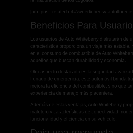
la maduración de los cogollos.
[aib_post_related url=’/weed/cheesy-autoflorecien
Beneficios Para Usuario
Los usuarios de Auto Whiteberry disfrutarán de
característica proporciona un viaje más estable,
en el consumo de combustible de Auto Whiteberry
aquellos que buscan durabilidad y economía.
Otro aspecto destacado es la seguridad avanzada
frenado de emergencia, este automóvil brinda tr
mejora la eficiencia del combustible, sino que t
experiencia de manejo más placentera.
Además de estas ventajas, Auto Whiteberry propor
maletero y características de conectividad mode
funcionalidad y eficiencia en su vehículo.
Deja una respuesta