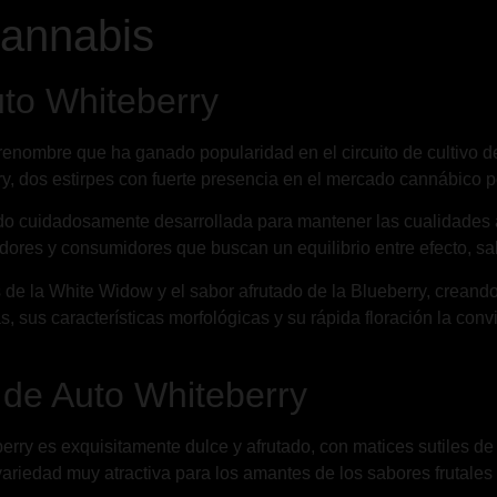
Cannabis
uto Whiteberry
renombre que ha ganado popularidad en el circuito de cultivo 
, dos estirpes con fuerte presencia en el mercado cannábico po
do cuidadosamente desarrollada para mantener las cualidades 
adores y consumidores que buscan un equilibrio entre efecto, sabo
 de la White Widow y el sabor afrutado de la Blueberry, creand
 sus características morfológicas y su rápida floración la convi
 de Auto Whiteberry
berry es exquisitamente dulce y afrutado, con matices sutiles de
variedad muy atractiva para los amantes de los sabores frutales