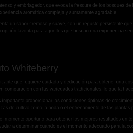
tenso y embriagador, que evoca la frescura de los bosques de b
 experiencia aromática compleja y sumamente agradable.
nta un sabor cremoso y suave, con un regusto persistente que in
opción favorita para aquellos que buscan una experiencia sens
uto Whiteberry
ificante que requiere cuidado y dedicación para obtener una cos
 en comparación con las variedades tradicionales, lo que la hace
s importante proporcionar las condiciones óptimas de crecimien
icas de cultivo como la poda o el entrenamiento de las plantas pu
el momento oportuno para obtener los mejores resultados en tér
yudar a determinar cuándo es el momento adecuado para la cos