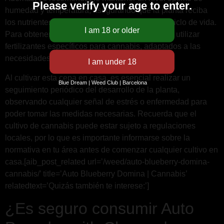
Please verify your age to enter.
humedad y temperatura, asegurando que la planta reciba
los nutrientes adecuados en cada etapa de su ciclo de vida.
Para obtener los mejores resultados, se sugiere utilizar
fertilizantes específicos para cannabis, adaptados a las
necesidades de Auto Pounder with Cheese.
Al cultivar esta cepa en casa, es esencial realizar un
Blue Dream | Weed Club | Barcelona
seguimiento periódico del desarrollo de la planta,
observando cualquier señal de estrés o enfermedad para
poder tomar las medidas necesarias. Recuerda que el
cultivo de cannabis puede estar sujeto a regulaciones
locales, por lo que es importante informarse sobre la
normativa en tu área antes de comenzar cualquier cultivo en
casa.[aib_post_related url=’/weed/auto-blueberry-domina-
cannabis/’ title=’Auto Blueberry Domina | Cannabis’
relatedtext=’Quizás también te interese:’]
¿Es seguro consumir Auto