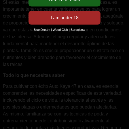
Si estás interesado en cultivar Auto Kaya 47 en casa, es
importante tener en cuenta varios consejos para lograr un
crecimiento saludable de estas plantas. Primero, asegúrate
de proporcionar a tus plantas un ambiente cálido y soleado,
ya que estas variedades suelen prosperar en condiciones
Blue Dream | Weed Club | Barcelona
de luz intensa. Además, el riego regular y adecuado es
fundamental para mantener el desarrollo óptimo de las
plantas. También es crucial proporcionar un sustrato rico en
nutrientes y bien drenado para favorecer el crecimiento de
las raíces.
Todo lo que necesitas saber
Para cultivar con éxito Auto Kaya 47 en casa, es esencial
comprender las necesidades específicas de esta variedad,
incluyendo el ciclo de vida, la tolerancia al estrés y las
posibles plagas o enfermedades que puedan afectarlas.
Asimismo, familiarizarse con las técnicas de poda y
entrenamiento puede contribuir significativamente al
desarrollo de plantas más fuertes y productivas. Recuerda