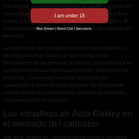
los cambios en la legislación sobre el uso del cannabis en
varios estados. Estas actualizaciones han llevado a Auto
Galaxy a considerar nuevas estrategias comerciales y de
marketing para adaptarse a las demandas del mercado en
Blue Dream | Weed Club | Barcelona
evolución.
La legalización del cannabis ha creado oportunidades y
desafíos para Auto Galaxy, ya que ha impactado
directamente en las preferencias de los consumidores y en
las regulaciones que rigen la publicidad y distribución de
productos. La empresa ha estado ajustando sus
operaciones y servicios para satisfacer las necesidades
emergentes de los consumidores que buscan productos
relacionados con el cannabis.
Las iniciativas de Auto Galaxy en
el mercado del cannabis
[aib_post_related url=’/weed/amnesia-mystery-cannabis/’