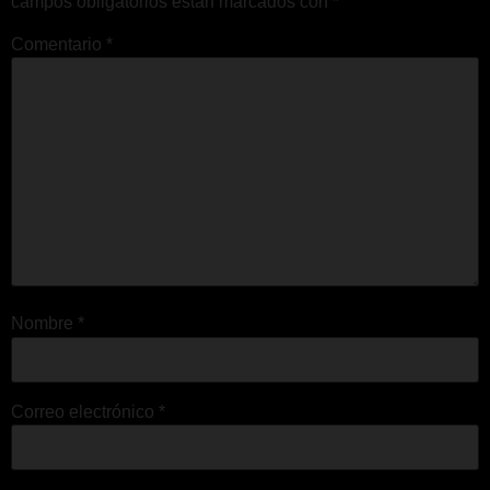
campos obligatorios están marcados con
*
Comentario
*
Nombre
*
Correo electrónico
*