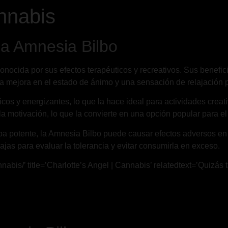
nnabis
 la Amnesia Bilbo
ocida por sus efectos terapéuticos y recreativos. Sus beneficios
 mejora en el estado de ánimo y una sensación de relajación 
icos y energizantes, lo que la hace ideal para actividades crea
 motivación, lo que la convierte en una opción popular para el
epa potente, la Amnesia Bilbo puede causar efectos adversos e
as para evaluar la tolerancia y evitar consumirla en exceso.
abis/’ title=’Charlotte’s Angel | Cannabis’ relatedtext=’Quizás t