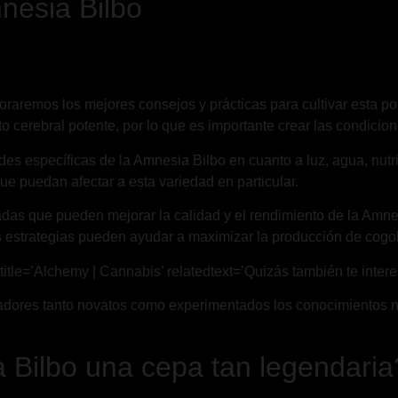
mnesia Bilbo
loraremos los mejores consejos y prácticas para cultivar esta 
o cerebral potente, por lo que es importante crear las condicio
es específicas de la Amnesia Bilbo en cuanto a luz, agua, nutr
e puedan afectar a esta variedad en particular.
adas que pueden mejorar la calidad y el rendimiento de la Amne
as estrategias pueden ayudar a maximizar la producción de cogol
itle=’Alchemy | Cannabis’ relatedtext=’Quizás también te interes
vadores tanto novatos como experimentados los conocimientos ne
 Bilbo una cepa tan legendaria