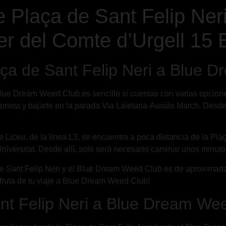
 Plaça de Sant Felip Ner
r del Comte d’Urgell 15 
ça de Sant Felip Neri a Blue 
lue Dream Weed Club es sencillo si cuentas con varias opciones 
eloneta y bajarte en la parada Via Laietana-Ausiàs March. Desd
 de Liceu, de la línea L3, se encuentra a poca distancia de la Pla
 Universitat. Desde allí, solo será necesario caminar unos minu
a de Sant Felip Neri y el Blue Dream Weed Club es de aproximad
isfruta de tu viaje a Blue Dream Weed Club!
nt Felip Neri a Blue Dream We