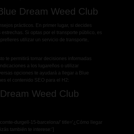
a Blue Dream Weed Club
ejos prácticos. En primer lugar, si decides
estrechas. Si optas por el transporte público, es
efieres utilizar un servicio de transporte,
sto te permitirá tomar decisiones informadas
ndicaciones a los lugareños o utilizar
versas opciones te ayudará a llegar a Blue
nes el contenido SEO para el H2:
ue Dream Weed Club
comte-durgell-15-barcelona/’ title=’¿Cómo llegar
ás también te interese:’]