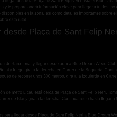
para llegar desde la Plaça de Sant Felip Neri hasta el Blue Dr
es y te proporcionará información clave para llegar a tu destin
isponibles en la zona, así como detalles importantes sobre el 
obre esta ruta!
ar desde Plaça de Sant Felip N
azón de Barcelona, y llegar desde aquí a Blue Dream Weed Club 
a Pietat y luego gira a la derecha en Carrer de la Boqueria. Cont
Después de recorrer unos 300 metros, gira a la izquierda en Ca
tación de metro Liceu está cerca de Plaça de Sant Felip Neri. Tom
 Carrer de Blai y gira a la derecha. Continúa recto hasta llegar
es para llegar desde Plaça de Sant Felip Neri a Blue Dream Weed