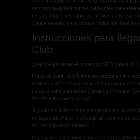
A continuación, te detallaré la ruta más óptima 
recorrido te guiará por las calles más convenient
recomendaciones sobre los medios de transporte d
¡Sigue leyendo para conocer todos los detalles s
Instrucciones para lleg
Club
¡Claro! Aquí tienes el contenido SEO para el H2:
Plaça de Sant Felip Neri está situada en el cor
la plaza, dirígete hacia el sur por la Carrer de l
cruza la calle para tomar Carrer de l’Hospital. 
Weed Club a pocos pasos.
Si prefieres utilizar el transporte público, la es
en la parada Paral·lel. Desde allí, camina hacia
Weed Club en el número 14.
Espero que estas indicaciones te hayan sido útil