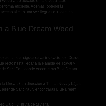
eam Weed Club ubicado en la ciudad. Este
o de forma eficiente. Además, obtendrás
acceso al club una vez llegues a tu destino.
eri a Blue Dream Weed
es sencillo si sigues estas indicaciones. Desde
inúa recto hasta llegar a la Rambla del Raval y
rrer de Sant Pau, donde encontrarás Blue Dream
a la Línea L3 en dirección a Trinitat Nova y bájate
 a Carrer de Sant Pau y encontrarás Blue Dream
 Club. ¡Disfruta de tu visita!