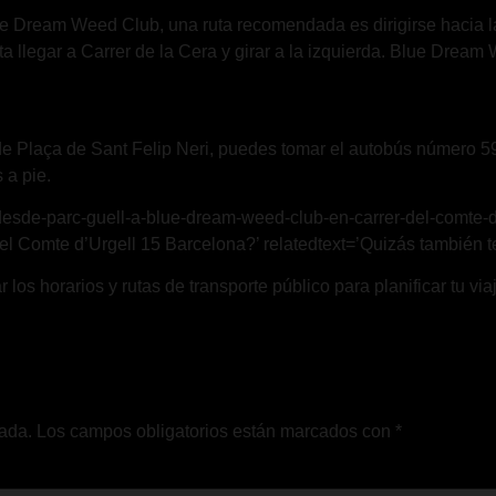
ue Dream Weed Club, una ruta recomendada es dirigirse hacia l
sta llegar a Carrer de la Cera y girar a la izquierda. Blue Dre
sde Plaça de Sant Felip Neri, puedes tomar el autobús número 59
 a pie.
-desde-parc-guell-a-blue-dream-weed-club-en-carrer-del-comte-d
 Comte d’Urgell 15 Barcelona?’ relatedtext=’Quizás también te 
los horarios y rutas de transporte público para planificar tu v
cada.
Los campos obligatorios están marcados con
*