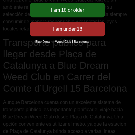
ambiente relajado y acogedor mientras exploras su
selección de productos de alta calidad. Recuerda siempre
consumir de manera responsable y respetar las leyes
locales relacionadas con el uso de marihuana.
Transporte público para
Blue Dream | Weed Club | Barcelona
llegar desde Plaça de
Catalunya a Blue Dream
Weed Club en Carrer del
Comte d’Urgell 15 Barcelona
Aunque Barcelona cuenta con un excelente sistema de
transporte público, es importante planificar el viaje hacia
Blue Dream Weed Club desde Plaça de Catalunya. Una
opción conveniente es utilizar el metro, ya que la estación
de Plaça de Catalunya brinda acceso a varias líneas.