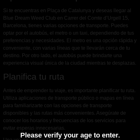
Si te encuentras en Plaça de Catalunya y deseas llegar al
Blue Dream Weed Club en Carrer del Comte d’Urgell 15,
Barcelona, tienes varias opciones de transporte. Puedes
optar por el autobús, el metro o un taxi, dependiendo de tus
preferencias y necesidades. El metro es una opción rápida y
conveniente, con varias líneas que te llevarán cerca de tu
destino. Por otro lado, el autobús puede brindarte una
experiencia visual única de la ciudad mientras te desplazas.
Planifica tu ruta
Antes de emprender tu viaje, es importante planificar tu ruta.
Utiliza aplicaciones de transporte público o mapas en línea
para familiarizarte con las opciones de transporte
disponibles y las rutas más convenientes. Asegúrate de
conocer los horarios y frecuencias de los servicios para
evitar esperas innecesarias.
Please verify your age to enter.
Una vez en el Blue Dream Weed Club, disfruta de un