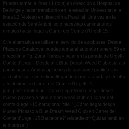
Puedes tomar la línea L1 (roja) en dirección a Hospital de
Bellvitge y hacer transbordo en la estación Universitat a la
línea L2 (violeta) en dirección a Paral·lel. Una vez en la
estación de Sant Antoni, solo necesitas caminar unos
minutos hasta llegar a Carrer del Comte d’Urgell 15.
Otra alternativa es utilizar el servicio de autobuses. Desde
Plaça de Catalunya, puedes tomar el autobús número 59 en
dirección a Pg. Zona Franca y bajar en la parada de Urgell-
Comte d’Urgell. Desde allí, Blue Dream Weed Club estará a
pocos pasos. Ambas opciones de transporte público son
accesibles y te permitirán llegar de manera rápida y sencilla
a tu destino en Carrer del Comte d’Urgell 15.
[aib_post_related url=’/como-llegar/como-llegar-desde-
museo-picasso-a-blue-dream-weed-club-en-carrer-del-
comte-durgell-15-barcelona/’ title=’¿Cómo llegar desde
Museo Picasso a Blue Dream Weed Club en Carrer del
Comte d’Urgell 15 Barcelona?’ relatedtext=’Quizás también
te interese:’]