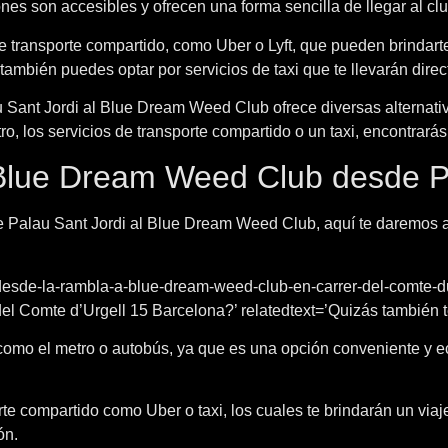
es son accesibles y ofrecen una forma sencilla de llegar al clu
de transporte compartido, como Uber o Lyft, que pueden brindart
también puedes optar por servicios de taxi que te llevarán direc
u Sant Jordi al Blue Dream Weed Club ofrece diversas alternat
tro, los servicios de transporte compartido o un taxi, encontrará
 Blue Dream Weed Club desde P
e Palau Sant Jordi al Blue Dream Weed Club, aquí te daremos a
-desde-la-rambla-a-blue-dream-weed-club-en-carrer-del-comte-du
Comte d’Urgell 15 Barcelona?’ relatedtext=’Quizás también te
, como el metro o autobús, ya que es una opción conveniente y ec
orte compartido como Uber o taxi, los cuales te brindarán un viaj
ón.