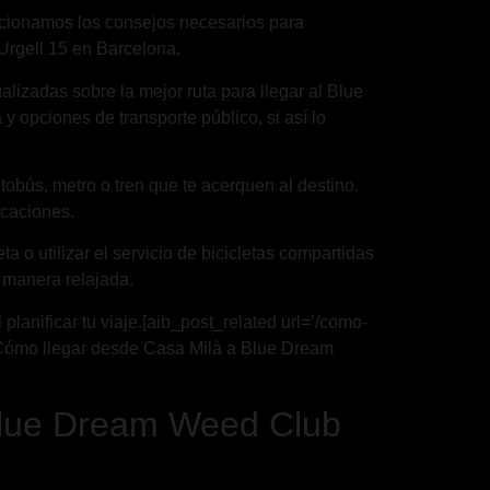
rcionamos los consejos necesarios para
Urgell 15 en Barcelona.
izadas sobre la mejor ruta para llegar al Blue
 opciones de transporte público, si así lo
obús, metro o tren que te acerquen al destino.
icaciones.
ta o utilizar el servicio de bicicletas compartidas
e manera relajada.
lanificar tu viaje.[aib_post_related url=’/como-
’¿Cómo llegar desde Casa Milà a Blue Dream
 Blue Dream Weed Club