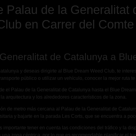
 Palau de la Generalitat 
ub en Carrer del Comte 
 Generalitat de Catalunya a B
 Catalunya y deseas dirigirte al Blue Dream Weed Club, te intere
transporte público o utilizar un vehículo, conocer la mejor ruta te
sde el Palau de la Generalitat de Catalunya hasta el Blue Dre
la arquitectura y los alrededores característicos de la zona.
stación de metro más cercana al Palau de la Generalitat de Catal
rsitaria y bajarte en la parada Les Corts, que se encuentra a p
s importante tener en cuenta las condiciones del tráfico y la di
a zona céntrica, por lo que es recomendable planificar el tra