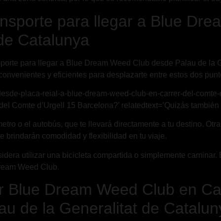
ansporte para llegar a Blue D
 de Catalunya
porte para llegar a Blue Dream Weed Club desde Palau de la Ge
convenientes y eficientes para desplazarte entre estos dos punt
-desde-placa-reial-a-blue-dream-weed-club-en-carrer-del-comte-d
l Comte d’Urgell 15 Barcelona?’ relatedtext=’Quizás también te
tro o el autobús, que te llevará directamente a tu destino. Otra o
e brindarán comodidad y flexibilidad en tu viaje.
dera utilizar una bicicleta compartida o simplemente caminar. Est
Dream Weed Club.
r Blue Dream Weed Club en Car
u de la Generalitat de Catalun