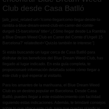
Club desde Casa Batlló
[aib_post_related url=’/como-llegar/como-llegar-desde-la-
rambla-a-blue-dream-weed-club-en-carrer-del-comte-
durgell-15-barcelona/’ title=’¿Cómo llegar desde La Rambla
a Blue Dream Weed Club en Carrer del Comte d’Urgell 15
Barcelona?’ relatedtext=’Quizás también te interese:’]
Si estás buscando un lugar cerca de Casa Batlló para
disfrutar de los beneficios del Blue Dream Weed Club, has
llegado al lugar indicado. En esta guía completa, te
proporcionaré información detallada sobre cómo llegar a
este club y qué esperar al visitarlo.
Para los amantes de la marihuana, el Blue Dream Weed
Club es un destino popular en Barcelona. Desde Casa
Batlló, puedes llegar a este establecimiento con facilidad
siguiendo estas indicaciones. Además, te brindaré consejos
sobre lo que ofrece este club, para que puedas planificar