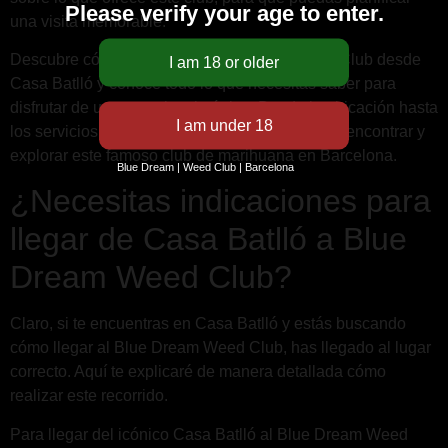
Please verify your age to enter.
una visita memorable.
Descubre cómo acceder al Blue Dream Weed Club desde
Casa Batlló y conoce todo lo que necesitas saber para
disfrutar de una experiencia única. Desde la ubicación hasta
los servicios que ofrece, esta guía te ayudará a encontrar y
explorar este famoso club de marihuana en Barcelona.
Blue Dream | Weed Club | Barcelona
¿Necesitas indicaciones para
llegar de Casa Batlló a Blue
Dream Weed Club?
Claro, si te encuentras en Casa Batlló y estás buscando
cómo llegar al Blue Dream Weed Club, has llegado al lugar
correcto. Aquí te explicaré de manera detallada cómo
realizar este recorrido.
Para llegar del icónico Casa Batlló al Blue Dream Weed