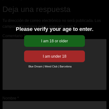
Deja una respuesta
Tu dirección de correo electrónico no será publicada.
Los
campos obligatorios están marcados con
*
Please verify your age to enter.
Comentario
*
Blue Dream | Weed Club | Barcelona
Nombre
*