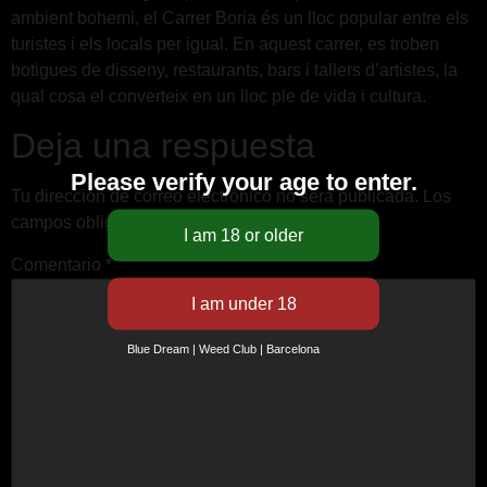
ambient bohemi, el Carrer Boria és un lloc popular entre els
turistes i els locals per igual. En aquest carrer, es troben
botigues de disseny, restaurants, bars i tallers d’artistes, la
qual cosa el converteix en un lloc ple de vida i cultura.
Deja una respuesta
Please verify your age to enter.
Tu dirección de correo electrónico no será publicada.
Los
campos obligatorios están marcados con
*
Comentario
*
Blue Dream | Weed Club | Barcelona