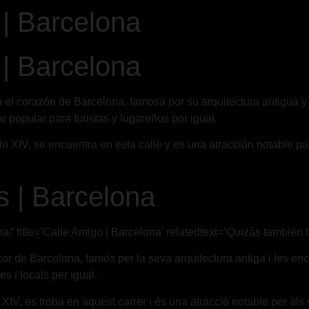
| Barcelona
| Barcelona
 el corazón de Barcelona, famosa por su arquitectura antigua y
r popular para turistas y lugareños por igual.
glo XIV, se encuentra en esta calle y es una atracción notable par
 | Barcelona
a/’ title=’Calle Amigo | Barcelona’ relatedtext=’Quizás también te
or de Barcelona, famós per la seva arquitectura antiga i les enca
es i locals per igual.
XIV, es troba en aquest carrer i és una atracció notable per als vi