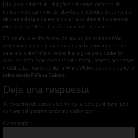
[aib_post_related url=’/blog/los-diferentes-metodos-de-
consumo-de-cannabis-2/’ title=’Los 5 métodos de consumo
de cannabis que debes conocer para obtener los mejores
efectos’ relatedtext=’Quizás también te interese:’]
En resum, la White Widow és una de les varietats més
emblemàtiques de la marihuana que ha prosperat des dels
seus inicis als Països Baixos fins a guanyar popularitat
arreu del món. Amb el seu sabor distintiu, efectes poderosos
i relativa facilitat de cultiu, la White Widow és sense dubte la
reina de els Països Baixos
.
Deja una respuesta
Tu dirección de correo electrónico no será publicada.
Los
campos obligatorios están marcados con
*
Comentario
*