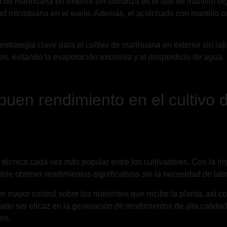
vo de marihuana en exterior sin labranza es el uso de mantillo 
dad microbiana en el suelo. Además, el acolchado con mantillo or
estrategia clave para el cultivo de marihuana en exterior sin la
es, evitando la evaporación excesiva y el desperdicio de agua.
buen rendimiento en el cultivo 
na técnica cada vez más popular entre los cultivadores. Con la i
le obtener rendimientos significativos sin la necesidad de labra
de un mayor control sobre los nutrientes que recibe la planta, así
ado ser eficaz en la generación de rendimientos de alta calidad
lo.