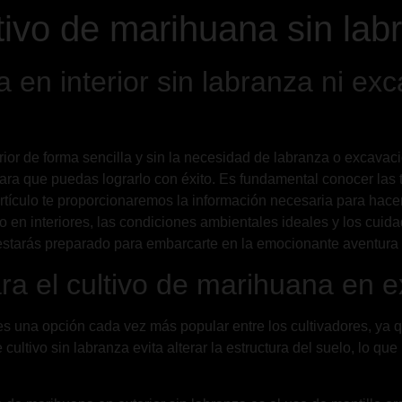
tivo de marihuana sin lab
 en interior sin labranza ni ex
rior de forma sencilla y sin la necesidad de labranza o excavaci
ara que puedas lograrlo con éxito. Es fundamental conocer las 
 artículo te proporcionaremos la información necesaria para hac
o en interiores, las condiciones ambientales ideales y los cuid
estarás preparado para embarcarte en la emocionante aventura d
a el cultivo de marihuana en ex
a es una opción cada vez más popular entre los cultivadores, 
 cultivo sin labranza evita alterar la estructura del suelo, lo qu