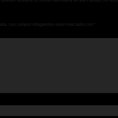
s pueden ayudarte a cultivar marihuana de alta calidad con recu
cada.
Los campos obligatorios están marcados con
*