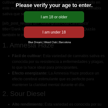
cultivar que otras para aquellos que están empezando en
Please verify your age to enter.
este mundo. Aquí te presento tres variedades de cannabis
sativa que son ideales para principiantes.
[aib_post_related url=’/dank-grass-club-cannabico’
title=’Dank Grass Club Cannábico’ relatedtext=’Quizás
también te interese:’]
Blue Dream | Weed Club | Barcelona
1. Amnesia Haze
Fácil de cultivar:
Esta variedad de cannabis sativa es
conocida por su resistencia a enfermedades y plagas,
lo que la hace ideal para principiantes.
Efecto energizante:
La Amnesia Haze produce un
efecto cerebral estimulante que es perfecto para
mantener la claridad mental durante el día.
2. Sour Diesel
Alto rendimiento:
Esta variedad es conocida por su