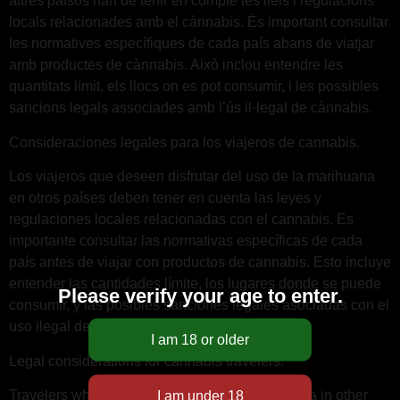
altres països han de tenir en compte les lleis i regulacions
locals relacionades amb el cànnabis. És important consultar
les normatives específiques de cada país abans de viatjar
amb productes de cànnabis. Això inclou entendre les
quantitats límit, els llocs on es pot consumir, i les possibles
sancions legals associades amb l’ús il·legal de cànnabis.
Consideraciones legales para los viajeros de cannabis.
Los viajeros que deseen disfrutar del uso de la marihuana
en otros países deben tener en cuenta las leyes y
regulaciones locales relacionadas con el cannabis. Es
importante consultar las normativas específicas de cada
país antes de viajar con productos de cannabis. Esto incluye
entender las cantidades límite, los lugares donde se puede
Please verify your age to enter.
consumir, y las posibles sanciones legales asociadas con el
uso ilegal de cannabis.
Legal considerations for cannabis travelers.
Travelers who wish to enjoy the use of marijuana in other