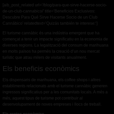
[aib_post_related url=’/blog/para-que-sirve-hacerse-socio-
de-un-club-cannabico/’ title=’Beneficios Exclusivos:
Descubre Para Qué Sirve Hacerse Socio de un Club
Cannábico’ relatedtext=’Quizás también te interese:’]
El turisme cannàbic és una indústria emergent que ha
començat a tenir un impacte significatiu en la economia de
diverses regions. La legalització del consum de marihuana
en molts països ha permès la creació d’un nou mercat
turístic que atrau milers de visitants anualment.
Els beneficis econòmics
Els dispensaris de marihuana, els coffee shops i altres
establiments relacionats amb el turisme cannàbic generen
ingressos significatius per a les comunitats locals. A més a
més, aquest tipus de turisme pot contribuir al
desenvolupament de noves empreses i llocs de treball.
Els reptes econòmics