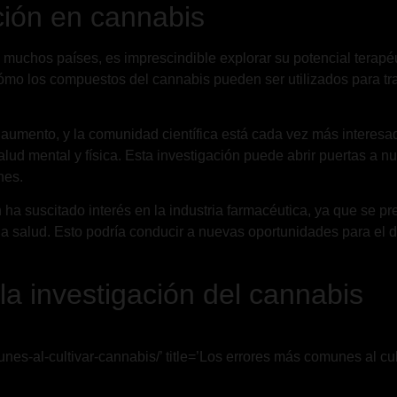
ación en cannabis
muchos países, es imprescindible explorar su potencial terapéu
ómo los compuestos del cannabis pueden ser utilizados para tr
n aumento, y la comunidad científica está cada vez más interes
lud mental y física. Esta investigación puede abrir puertas a n
nes.
n ha suscitado interés en la industria farmacéutica, ya que se p
la salud. Esto podría conducir a nuevas oportunidades para el
la investigación del cannabis
nes-al-cultivar-cannabis/’ title=’Los errores más comunes al cul