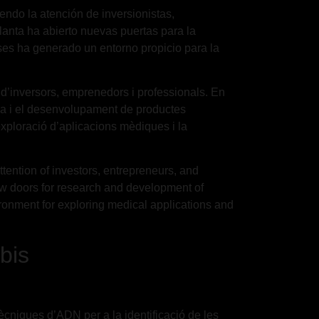
ndo la atención de inversionistas,
planta ha abierto nuevas puertas para la
íses ha generado un entorno propicio para la
 d’inversors, emprenedors i professionals. En
erca i el desenvolupament de productes
exploració d’aplicacions mèdiques i la
attention of investors, entrepreneurs, and
new doors for research and development of
ironment for exploring medical applications and
bis
ècniques d’ADN per a la identificació de les