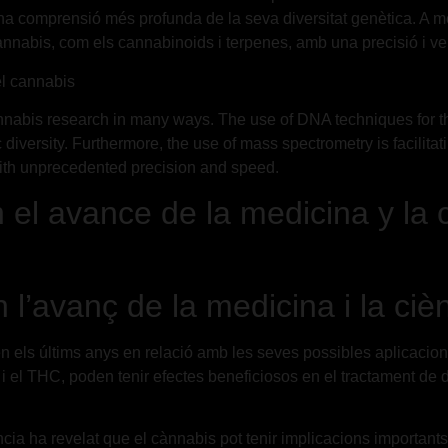
na comprensió més profunda de la seva diversitat genètica. A m
cànnabis, com els cannabinoids i terpenes, amb una precisió i ve
el cannabis
nnabis research in many ways. The use of DNA techniques for the 
 diversity. Furthermore, the use of mass spectrometry is facilit
ith unprecedented precision and speed.
 el avance de la medicina y la 
 l’avanç de la medicina i la ciè
 en els últims anys en relació amb les seves possibles aplicacio
el THC, poden tenir efectes beneficiosos en el tractament de div
cia ha revelat que el cànnabis pot tenir implicacions important