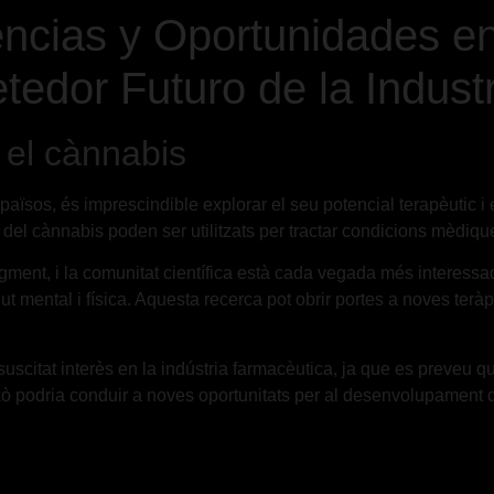
ncias y Oportunidades en 
edor Futuro de la Industr
n el cànnabis
països, és imprescindible explorar el seu potencial terapèutic i 
el cànnabis poden ser utilitzats per tractar condicions mèdiques 
ugment, i la comunitat científica està cada vegada més interess
t mental i física. Aquesta recerca pot obrir portes a noves terà
suscitat interès en la indústria farmacèutica, ja que es preveu 
Això podria conduir a noves oportunitats per al desenvolupament