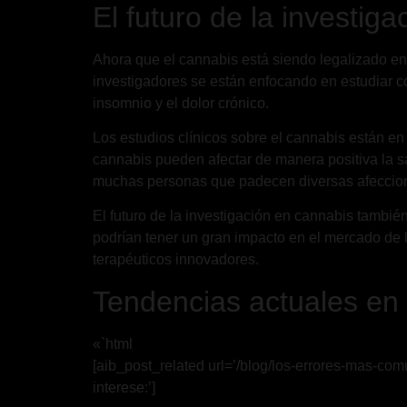
El futuro de la investig
Ahora que el cannabis está siendo legalizado en 
investigadores se están enfocando en estudiar c
insomnio y el dolor crónico.
Los estudios clínicos sobre el cannabis están e
cannabis pueden afectar de manera positiva la sa
muchas personas que padecen diversas afeccio
El futuro de la investigación en cannabis tambié
podrían tener un gran impacto en el mercado de 
terapéuticos innovadores.
Tendencias actuales en 
«`html
[aib_post_related url=’/blog/los-errores-mas-comu
interese:’]