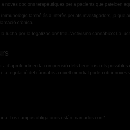
ta a noves opcions terapèutiques per a pacients que pateixen aq
immunològic també és d’interès per als investigadors, ja que ai
flamació crònica.
a-lucha-por-la-legalizacion/’ title=’Activismo cannábico: La luc
urs
’hora d’aprofundir en la comprensió dels beneficis i els possible
 i la regulació del cànnabis a nivell mundial poden obrir noves vi
cada.
Los campos obligatorios están marcados con
*