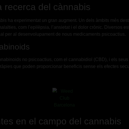
a recerca del cànnabis
nabis ha experimentat un gran augment. Un dels àmbits més desta
lalties, com l’epilèpsia, l’ansietat i el dolor crònic. Diversos 
ncial per al desenvolupament de nous medicaments psicoactius.
nabinoids
nabinoids no psicoactius, com el cannabidiol (CBD), i els seus ef
eràpies que poden proporcionar beneficis sense els efectes sec
es en el campo del cannabis