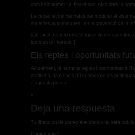
com l’Alzheimer i el Parkinson. Això obre la por
La capacitat del cànnabis per modular el sistema 
malalties autoimmunes i en la prevenció de la in
[aib_post_related url=’/blog/activismo-cannabico-l
también te interese:’]
Els reptes i oportunitats fut
Actualment, hi ha molts reptes i oportunitats a l
medicina i la ciència. Els canvis en les polítiques
d’aquesta planta.
«`
Deja una respuesta
Tu dirección de correo electrónico no será publi
Comentario
*