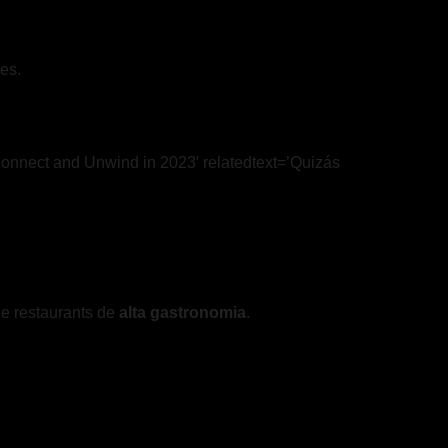
ies.
 Connect and Unwind in 2023′ relatedtext=’Quizás
de restaurants de
alta gastronomia
.