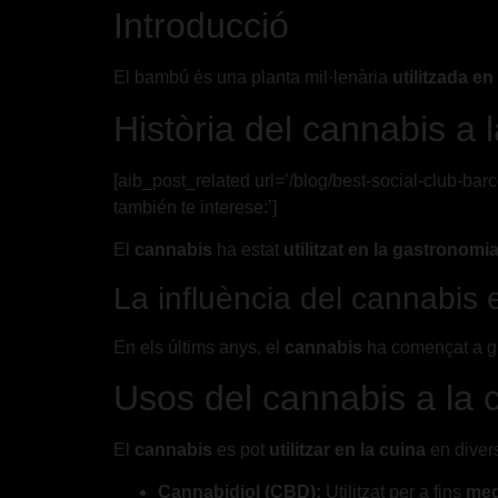
Introducció
El bambú és una planta mil·lenària
utilitzada en
Història del cannabis a 
[aib_post_related url=’/blog/best-social-club-ba
también te interese:’]
El
cannabis
ha estat
utilitzat en la gastronomi
La influència del cannabis
En els últims anys, el
cannabis
ha començat a gu
Usos del cannabis a la 
El
cannabis
es pot
utilitzar en la cuina
en diver
Cannabidiol (CBD):
Utilitzat per a fins
med