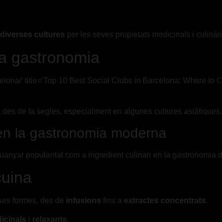
 diverses cultures
per les seves propietats medicinals i culinàr
la gastronomia
rcelona/’ title=’Top 10 Best Social Clubs in Barcelona: Where to
a
des de fa segles, especialment en algunes cultures asiàtiques.
 en la gastronomia moderna
anyar popularitat com a ingredient culinari en la gastronomia 
cuina
ses formes, des de
infusions
fins a
extractes concentrats
.
icinals
i
relaxants
.