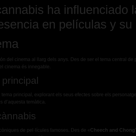
nnabis ha influenciado la
sencia en películas y su 
nema
n del cinema al llarg dels anys. Des de ser el tema central de p
 el cinema és innegable.
principal
 tema principal, explorant els seus efectes sobre els personatges
s d’aquesta temàtica.
cànnabis
còniques de pel·lícules famoses. Des de «
Cheech and Chong’