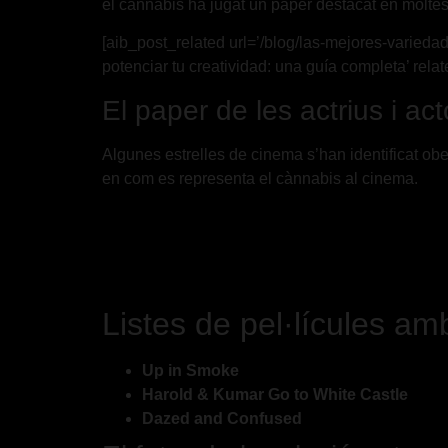
el cànnabis ha jugat un paper destacat en molt
[aib_post_related url=’/blog/las-mejores-varieda
potenciar tu creatividad: una guía completa’ relat
El paper de les actrius i act
Algunes estrelles de cinema s’han identificat ob
en com es representa el cànnabis al cinema.
Listes de pel·lícules a
Up in Smoke
Harold & Kumar Go to White Castle
Dazed and Confused