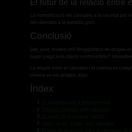
El futur de la relació entre 
La normalització del cànnabis a la societat pot i
del cànnabis a la pantalla gran.
Conclusió
[aib_post_related url=’/blog/politica-de-drogas-e
papel juega esta planta controvertida?’ relatedtex
La relació entre el cànnabis i el cinema és compl
cinema en els propers anys.
Índex
El cànnabis com a tema principal
Escenes famoses amb cànnabis
El paper de les actrius i actors
Listes de pel·lícules amb cànnabis
El futur de la relació entre el cànnabis i el