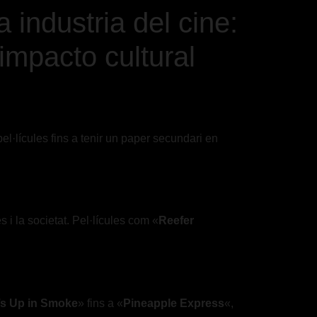
 industria del cine:
impacto cultural
el·lícules fins a tenir un paper secundari en
 i la societat. Pel·lícules com «
Reefer
s Up in Smoke
» fins a «
Pineapple Express
«,