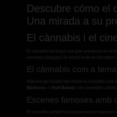
Descubre cómo el ca
Una mirada a su pre
El cànnabis i el ci
El cànnabis ha tingut una gran presència en el mó
escenes icòniques, la relació entre el cànnabis i
El cànnabis com a tema 
Algunes pel·lícules han tractat el cànnabis com a
Madness
» i «
Half Baked
» són exemples clàssic
Escenes famoses amb 
El cànnabis també ha estat present en escenes i