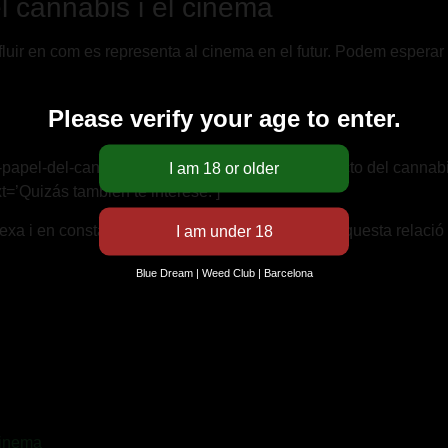
el cànnabis i el cinema
nfluir en com es representa al cinema en el futur. Podem espera
Please verify your age to enter.
l-papel-del-cannabis-en-la-reforma/’ title=’El impacto del cannab
t=’Quizás también te interese:’]
exa i en constant evolució. Podem esperar que aquesta relació co
Blue Dream | Weed Club | Barcelona
 cinema