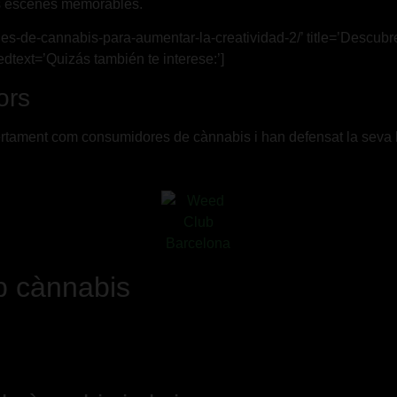
es escenes memorables.
des-de-cannabis-para-aumentar-la-creatividad-2/’ title=’Descub
edtext=’Quizás también te interese:’]
ors
ertament com consumidores de cànnabis i han defensat la seva le
mb cànnabis