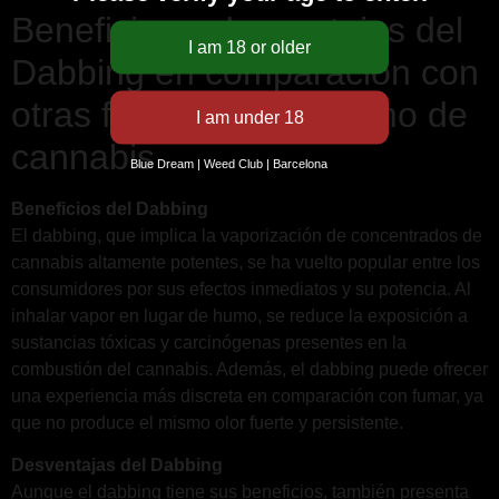
Beneficios y desventajas del
Dabbing en comparación con
otras formas de consumo de
cannabis
Blue Dream | Weed Club | Barcelona
Beneficios del Dabbing
El dabbing, que implica la vaporización de concentrados de
cannabis altamente potentes, se ha vuelto popular entre los
consumidores por sus efectos inmediatos y su potencia. Al
inhalar vapor en lugar de humo, se reduce la exposición a
sustancias tóxicas y carcinógenas presentes en la
combustión del cannabis. Además, el dabbing puede ofrecer
una experiencia más discreta en comparación con fumar, ya
que no produce el mismo olor fuerte y persistente.
Desventajas del Dabbing
Aunque el dabbing tiene sus beneficios, también presenta