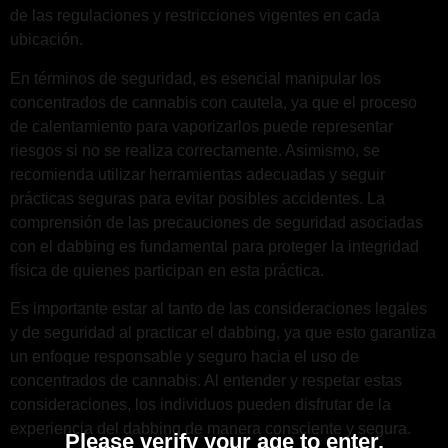
de las regulaciones y restricciones vigentes en cada
ubicación.
En términos de seguridad, es esencial manipular los
concentrados de cannabis con cautela, ya que el proceso
de calentamiento para vaporizarlos puede representar
riesgos si no se realiza correctamente. Asimismo, se
recomienda utilizar herramientas adecuadas y seguir
prácticas seguras para evitar posibles accidentes. La
comprensión de las precauciones de seguridad asociadas
con el dabbing es fundamental para proteger la integridad
física de quienes participan en esta práctica.
Es importante estar al tanto de las consideraciones legales
y de seguridad al practicar el dabbing, ya que esto garantiza
un enfoque responsable y seguro hacia el uso de
concentrados de cannabis. Al entender y respetar estas
consideraciones, los individuos pueden disfrutar de la
experiencia del dabbing de manera consciente y segura.
Please verify your age to enter.