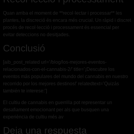
Quan arriba el moment de **recol·lectar i processar** les
plantes, la discreció és encara més crucial. Un ràpid i discret
procés de recol·lecció i processament és essencial per
evitar deteccions no desitjades.
Conclusió
[aib_post_related url=’/blog/los-mejores-eventos-
relacionados-con-el-cannabis-2/’ title=’¡Descubre los
eventos más populares del mundo del cannabis en nuestro
recorrido por los mejores destinos!’ relatedtext=’Quizás
también te interese:’]
El cultiu de cannabis en guerrilla pot representar un
desafiament emocionant per als que busquen una
experiència de cultiu més av
Deja una respuesta