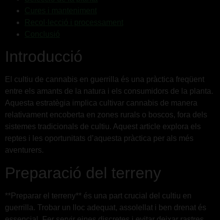
Cures i manteniment
Recol·lecció i processament
Conclusió
Introducció
El cultiu de cannabis en guerrilla és una pràctica freqüent
entre els amants de la natura i els consumidors de la planta.
Aquesta estratègia implica cultivar cannabis de manera
relativament encoberta en zones rurals o boscos, fora dels
sistemes tradicionals de cultiu. Aquest article explora els
reptes i les oportunitats d’aquesta pràctica per als més
aventurers.
Preparació del terreny
**Preparar el terreny** és una part crucial del cultiu en
guerrilla. Trobar un lloc adequat, assolellat i ben drenat és
essencial. Fer servir eines discretes i evitar deixar rastres