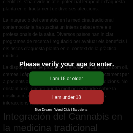
científics, s’ha evidenciat el potencial terapèutic d’aquesta
planta en el tractament de diverses afeccions.
La integració del cànnabis en la medicina tradicional
contemporània ha suscitat un intens debat entre els
professionals de la salut. Diversos països han iniciat
programes de recerca i regulació per avaluar els beneficis i
els riscos d’aquesta planta en el context de la pràctica
mèdica.
Please verify your age to enter.
La disponibilitat de productes derivats del cànnabis com oli,
cremes i càpsules ha obert noves opcions de tractament per
a pacients amb dolor crònic, ansietat i altres condicions. No
obstant això, encara queda molt per entendre sobre la
dosificació, els efectes secundaris i les possibles
interaccions amb altres medicaments.
Blue Dream | Weed Club | Barcelona
Integración del Cannabis en
la medicina tradicional