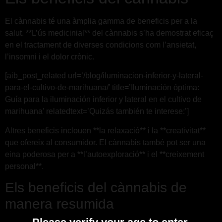
El cànnabis té una àmplia gamma de beneficis per a la
salut. **L’ús medicinial** del cànnabis s’ha demostrat eficaç
en el tractament de diverses condicions com l’ansietat,
l’insomni i el dolor crònic.
[aib_post_related url=’/blog/iluminacion-inferior-y-lateral-
para-el-cultivo-de-marihuana/’ title=’Iluminación óptima:
Guía para la iluminación inferior y lateral en el cultivo de
marihuana’ relatedtext=’Quizás también te interese:’]
Altres beneficis inclouen **la relaxació** i la **creativitat**
que ofereix al consumidor. El cànnabis també pot ser una
eina poderosa per a **l’autoexploració** i el **creixement
personal**.
Els beneficis del cànnabis de
manera resumida
Please verify your age to enter.