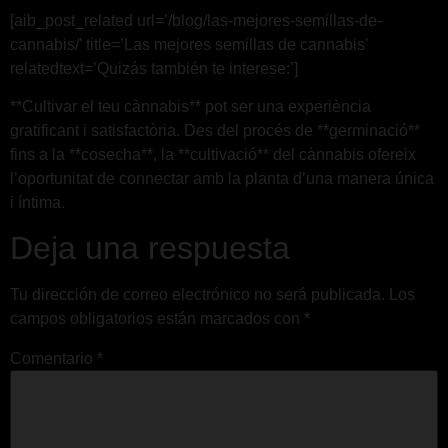
[aib_post_related url=’/blog/las-mejores-semillas-de-
cannabis/’ title=’Las mejores semillas de cannabis’
relatedtext=’Quizás también te interese:’]
**Cultivar el teu cànnabis** pot ser una experiència
gratificant i satisfactòria. Des del procés de **germinació**
fins a la **cosecha**, la **cultivació** del cànnabis ofereix
l’oportunitat de connectar amb la planta d’una manera única
i íntima.
Deja una respuesta
Tu dirección de correo electrónico no será publicada.
Los
campos obligatorios están marcados con
*
Comentario
*