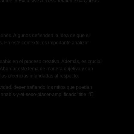
 Guide to Exclusive Access’ relatedtext=’Quizás
iones. Algunos defienden la idea de que el
. En este contexto, es importante analizar
nnabis en el proceso creativo. Además, es crucial
. Abordar este tema de manera objetiva y con
 las creencias infundadas al respecto.
atividad, desentrañando los mitos que puedan
nnabis-y-el-sexo-placer-amplificado’ title=’El