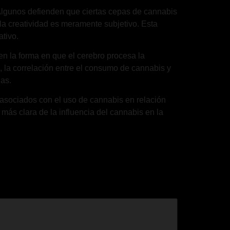
 Algunos defienden que ciertas cepas de cannabis
 la creatividad es meramente subjetivo. Esta
ativo.
n la forma en que el cerebro procesa la
, la correlación entre el consumo de cannabis y
ias.
s asociados con el uso de cannabis en relación
ás clara de la influencia del cannabis en la