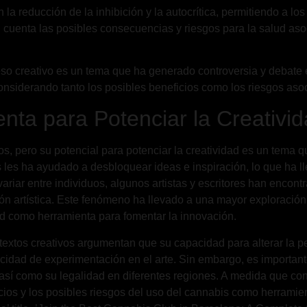
la reducción de la inhibición y la autocrítica, permitiendo a los
n cuenta las posibles consecuencias y riesgos para la salud as
eso creativo es un tema que ha generado controversia y debate en
onsiderando tanto los posibles beneficios como los riesgos as
ta para Potenciar la Creativi
os, pero su potencial para potenciar la creatividad es un tema
 les ha ayudado a desbloquear ideas e inspiración, lo que ha
riar entre individuos, algunos artistas y escritores han encont
ón artística. Este fenómeno ha llevado a una mayor exploración
ad como herramienta para fomentar la innovación.
extos creativos argumentan que su capacidad para alterar la p
cidad de experimentación en el arte. Sin embargo, es important
sí como su legalidad en diferentes regiones. A medida que cont
cios y los posibles riesgos del uso del cannabis como herramien