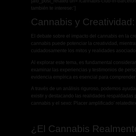
[aib_post_related url=’/cannabis-club-in-barcelo
también te interese:’]
Cannabis y Creatividad:
El debate sobre el impacto del cannabis en la c
cannabis puede potenciar la creatividad, mientra
cuidadosamente los mitos y realidades asociados
Al explorar este tema, es fundamental considerar 
examinar las experiencias y testimonios de pers
evidencia empírica es esencial para comprender me
A través de un análisis riguroso, podemos ayudar
existir y destacando las realidades respaldadas po
cannabis y el sexo: Placer amplificado’ relatedtex
¿El Cannabis Realmente